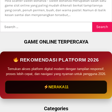
Pola Scatter Sweet Bonanza - Sweet Bonanza merupakan salah satu
game slot online yang paling mudah dikenali berkat tampilannya
yang cerah, penuh permen, buah, dan warna pastel. Namun di balik
kesan santai dan menyenangkan tersebut,…
Search
for:
GAME ONLINE TERPERCAYA
REKOMENDASI PLATFORM 2026
Temukan akses platform digital modern dengan tampilan responsif,
proses lebih cepat, dan navigasi yang nyaman untuk pengguna 2026.
NERAKA11
Categories