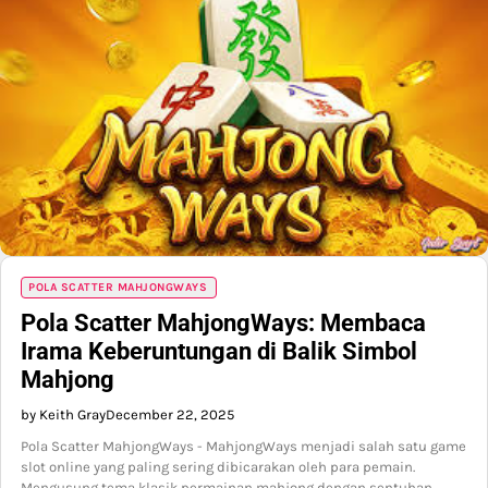
POLA SCATTER MAHJONGWAYS
Pola Scatter MahjongWays: Membaca
Irama Keberuntungan di Balik Simbol
Mahjong
by Keith Gray
December 22, 2025
Pola Scatter MahjongWays - MahjongWays menjadi salah satu game
slot online yang paling sering dibicarakan oleh para pemain.
Mengusung tema klasik permainan mahjong dengan sentuhan