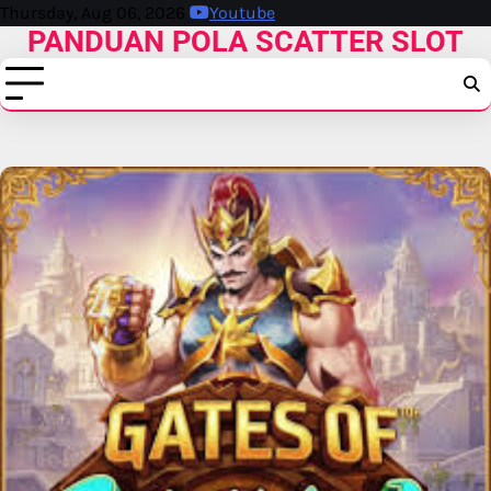
Skip
Thursday, Aug 06, 2026
Youtube
PANDUAN POLA SCATTER SLOT
to
content