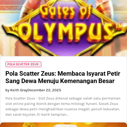
POLA SCATTER ZEUS
Pola Scatter Zeus: Membaca Isyarat Petir
Sang Dewa Menuju Kemenangan Besar
by Keith Gray
December 22, 2025
Pola Scatter Zeus - Slot Zeus dikenal sebagai salah satu permainan
slot online paling ikonik dengan tema mitologi Yunani. Sosok Zeus
sebagai dewa petir menghadirkan nuansa megah, penuh kekuatan,
dan sarat kejutan. Di balik tampilan…