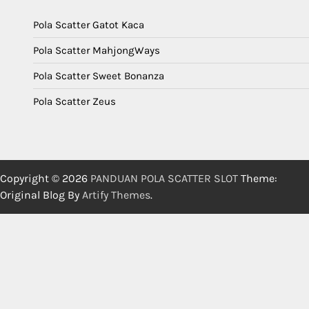
Pola Scatter Gatot Kaca
Pola Scatter MahjongWays
Pola Scatter Sweet Bonanza
Pola Scatter Zeus
Copyright © 2026
PANDUAN POLA SCATTER SLOT
Theme:
Original Blog By
Artify Themes
.