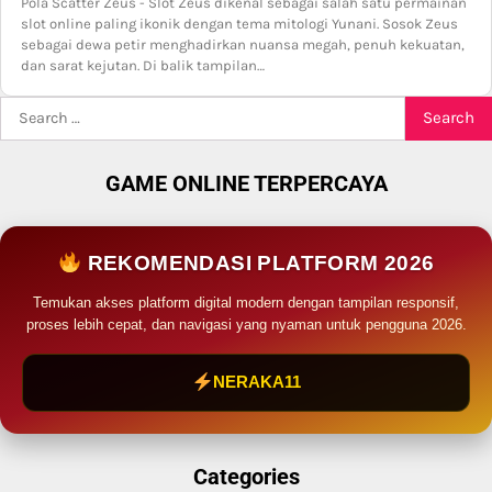
Pola Scatter Zeus - Slot Zeus dikenal sebagai salah satu permainan
slot online paling ikonik dengan tema mitologi Yunani. Sosok Zeus
sebagai dewa petir menghadirkan nuansa megah, penuh kekuatan,
dan sarat kejutan. Di balik tampilan…
Search
for:
GAME ONLINE TERPERCAYA
REKOMENDASI PLATFORM 2026
Temukan akses platform digital modern dengan tampilan responsif,
proses lebih cepat, dan navigasi yang nyaman untuk pengguna 2026.
NERAKA11
Categories