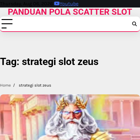
Skip
Thursday, Aug 06, 2026
Youtube
PANDUAN POLA SCATTER SLOT
to
content
Tag:
strategi slot zeus
Home
strategi slot zeus