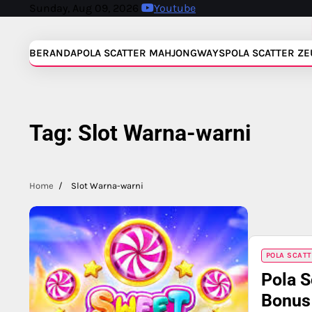
Skip
Sunday, Aug 09, 2026
Youtube
to
content
BERANDA
POLA SCATTER MAHJONGWAYS
POLA SCATTER ZE
Tag:
Slot Warna-warni
Home
Slot Warna-warni
POLA SCAT
Pola 
Bonus 