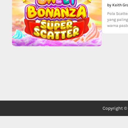
by Keith Gr
Pola Scatt
yang palin
warna past
Copyright 