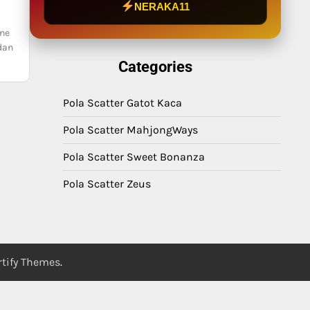
NERAKA11
ine
dan
Categories
Pola Scatter Gatot Kaca
Pola Scatter MahjongWays
Pola Scatter Sweet Bonanza
Pola Scatter Zeus
rtify Themes
.