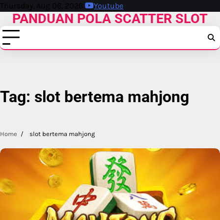
Skip
Thursday, Aug 06, 2026
Youtube
PANDUAN POLA SCATTER SLOT
to
content
Tag:
slot bertema mahjong
Home
slot bertema mahjong