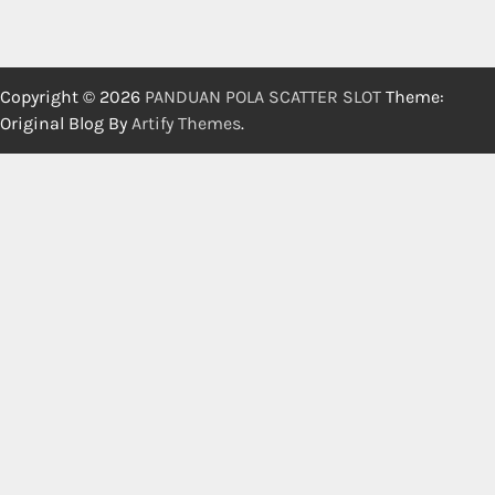
Copyright © 2026
PANDUAN POLA SCATTER SLOT
Theme:
Original Blog By
Artify Themes
.